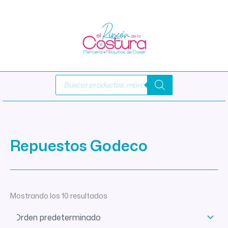
Ir
al
contenido
Búsqueda
de
productos
Repuestos Godeco
Mostrando los 10 resultados