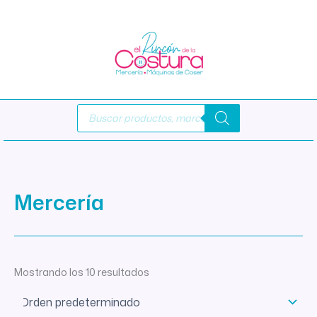
Ir
al
contenido
Búsqueda
de
productos
Mercería
Mostrando los 10 resultados