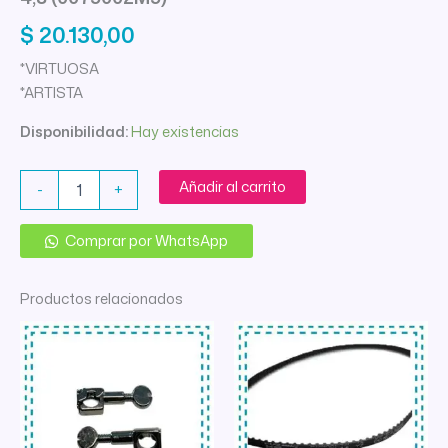
$
20.130,00
*VIRTUOSA
*ARTISTA
Disponibilidad:
Hay existencias
CORREA
Añadir al carrito
-
+
MOTOR
GODECO
VECTRA
Comprar por WhatsApp
2M-
500
Productos relacionados
4,8
(0075002M5)
cantidad