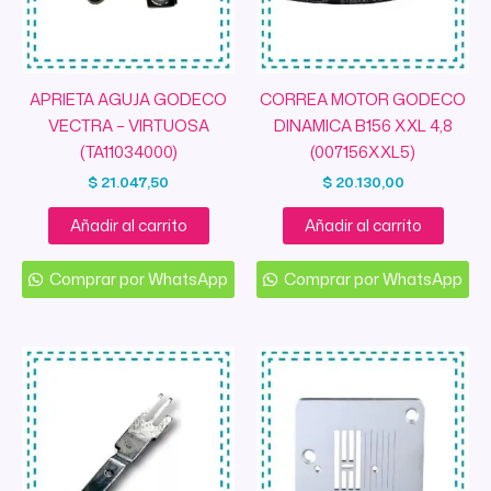
APRIETA AGUJA GODECO
CORREA MOTOR GODECO
VECTRA – VIRTUOSA
DINAMICA B156 XXL 4,8
(TA11034000)
(007156XXL5)
$
21.047,50
$
20.130,00
Añadir al carrito
Añadir al carrito
Comprar por WhatsApp
Comprar por WhatsApp