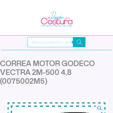
Ir
al
contenido
Búsqueda
de
productos
CORREA MOTOR GODECO
VECTRA 2M-500 4,8
(0075002M5)