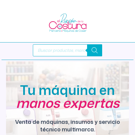
Ir
al
contenido
Búsqueda
de
productos
Tu máquina en
manos expertas
Venta de máquinas, insumos y servicio
técnico multimarca.