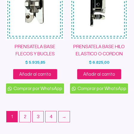
PRENSATELA BASE
PRENSATELA BASE HILO
FLECOS Y BUCLES
ELASTICO O CORDON
$
5.935,85
$
6.825,00
Añadir al carrito
Añadir al carrito
Comprar por WhatsApp
Comprar por WhatsApp
1
2
3
4
→