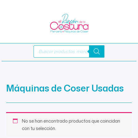
Ir
al
contenido
Búsqueda
de
productos
Máquinas de Coser Usadas
No se han encontrado productos que coincidan
con tu selección.