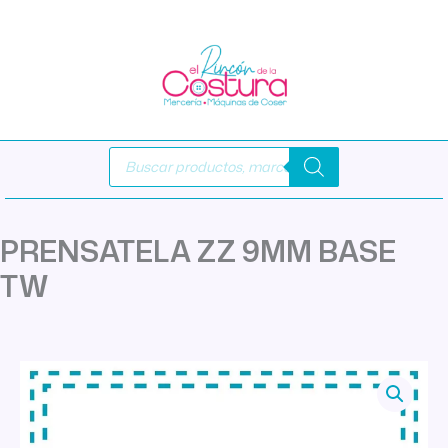
Ir
al
contenido
Búsqueda
de
productos
PRENSATELA ZZ 9MM BASE
TW