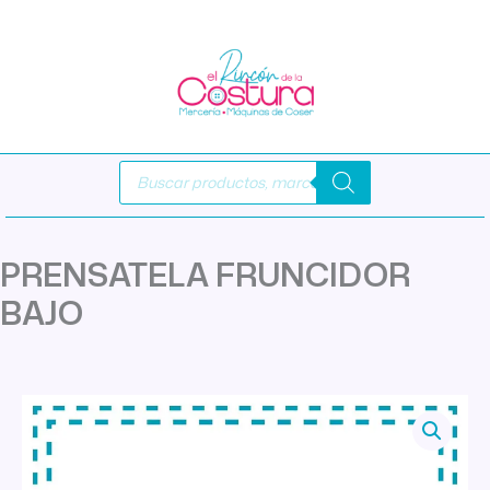
Ir
al
contenido
Búsqueda
de
productos
PRENSATELA FRUNCIDOR
BAJO