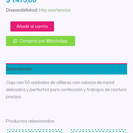
Disponibilidad:
Hay existencias
ALFILER
Añadir al carrito
PERLADO
CABEZA
Comprar por WhatsApp
DE
METAL
CBX
CAJA
X
Descripción
50
UNID
Caja con 50 unidades de alfileres con cabeza de metal
cantidad
delicados y perfectos para confección y trabajos de costura
precisa
Productos relacionados