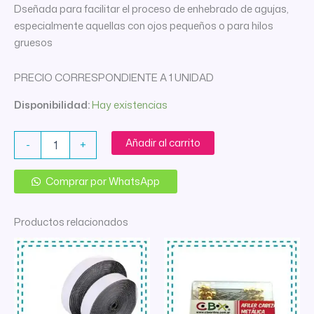
Dseñada para facilitar el proceso de enhebrado de agujas,
especialmente aquellas con ojos pequeños o para hilos
gruesos
PRECIO CORRESPONDIENTE A 1 UNIDAD
Disponibilidad:
Hay existencias
ENHEBRADOR
Añadir al carrito
-
+
MANUAL
METALICO
X
Comprar por WhatsApp
UNID
cantidad
Productos relacionados