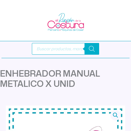
Ir
al
contenido
Búsqueda
de
productos
ENHEBRADOR MANUAL
METALICO X UNID