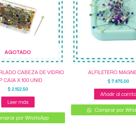
AGOTADO
ERLADO CABEZA DE VIDRIO
ALFILETERO MAGN
P CAJA X 100 UNID
$
7.475,00
$
2.152,50
Añadir al carrit
Leer más
Comprar por Wha
mprar por WhatsApp