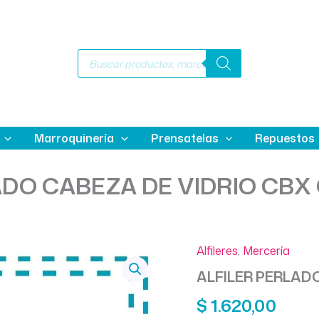
Búsqueda
de
productos
Marroquinería
Prensatelas
Repuestos
DO CABEZA DE VIDRIO CBX 
Alfileres
,
Mercería
ALFILER PERLADO
$
1.620,00