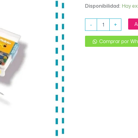
Disponibilidad:
Hay ex
ALFILER
A
-
+
PERLADO
CABEZA
DE
Comprar por W
VIDRIO
CBX
CAJA
X
50
UNID
cantidad