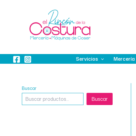
Ir
al
contenido
Servicios
Mercería
Buscar
Buscar