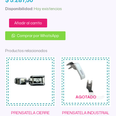
Disponibilidad:
Hay existencias
PRENSATELA
Añadir al carrito
BAJO
BORDADO
Comprar por WhatsApp
LIBRE
SIN
RESORTE
Productos relacionados
cantidad
AGOTADO
PRENSATELA CIERRE
PRENSATELA INDUSTRIAL