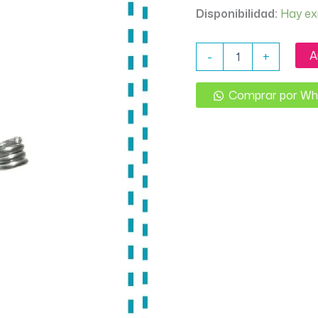
Disponibilidad:
Hay ex
ACCESORIO
A
-
+
BORDADOR
PARA
LANA
Comprar por W
cantidad