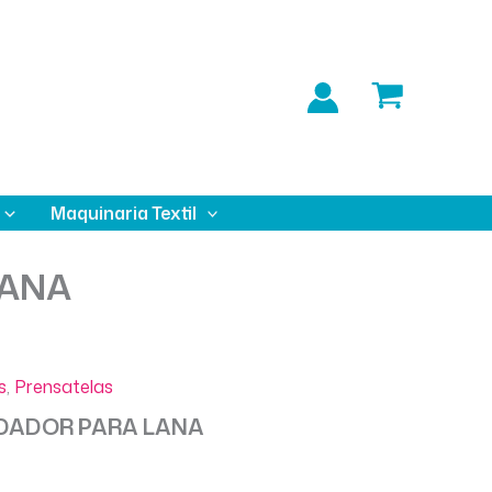
Maquinaria Textil
LANA
s
,
Prensatelas
DADOR PARA LANA