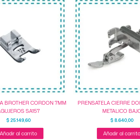
LA BROTHER CORDON 7MM
PRENSATELA CIERRE DO
AGUJEROS SA157
METALICO BAJ
$
25.149,60
$
8.640,00
Añadir al carrito
Añadir al carrit