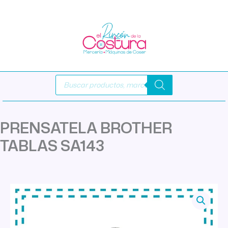
Ir
al
contenido
Búsqueda
de
productos
PRENSATELA BROTHER
TABLAS SA143