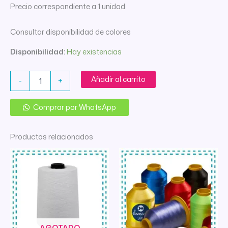
Precio correspondiente a 1 unidad
Consultar disponibilidad de colores
Disponibilidad:
Hay existencias
HILO
Añadir al carrito
-
+
POLIESTER
4000MTS
X
Comprar por WhatsApp
UNID
cantidad
Productos relacionados
AGOTADO