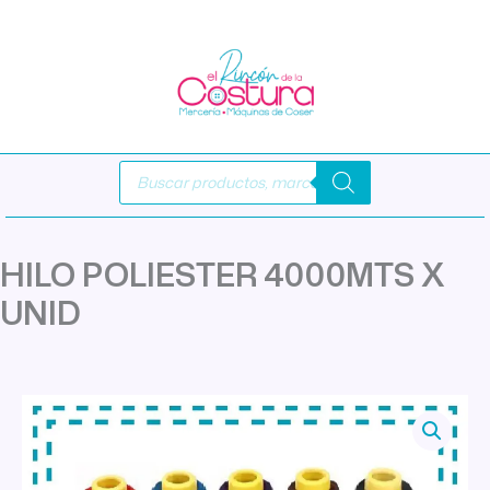
Ir
al
contenido
Búsqueda
de
productos
HILO POLIESTER 4000MTS X
UNID