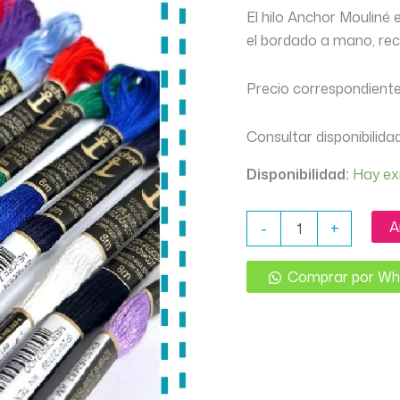
El hilo Anchor Mouliné 
el bordado a mano, reco
Precio correspondiente
Consultar disponibilida
Disponibilidad:
Hay ex
HILO
A
-
+
ANCHOR
MOULINE
DE
Comprar por W
8
MTS
cantidad