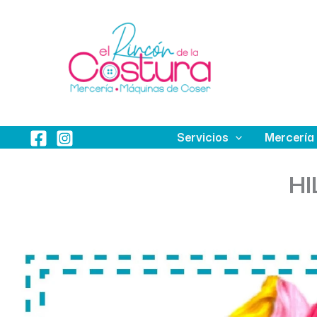
Ir
al
contenido
Servicios
Mercería
HI