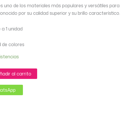
es uno de los materiales más populares y versátiles para
nocido por su calidad superior y su brillo característico.
 a 1 unidad
d de colores
istencias
ñadir al carrito
hatsApp