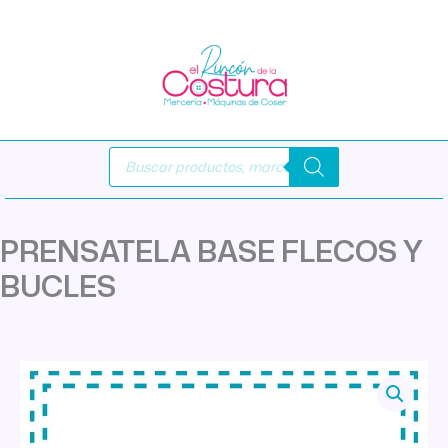
Ir
al
contenido
Búsqueda
de
productos
PRENSATELA BASE FLECOS Y
BUCLES