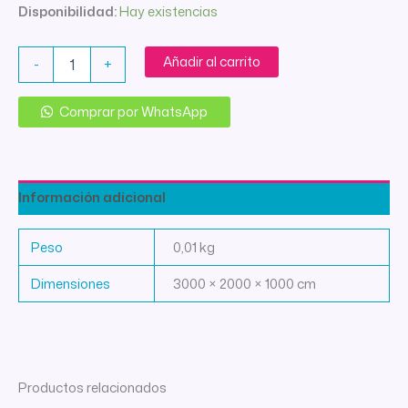
Disponibilidad:
Hay existencias
PRENSATELA
Añadir al carrito
-
+
BASE
FLECOS
Y
Comprar por WhatsApp
BUCLES
cantidad
Información adicional
Peso
0,01 kg
Dimensiones
3000 × 2000 × 1000 cm
Productos relacionados