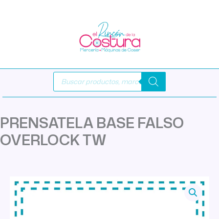
Ir
al
contenido
Búsqueda
de
productos
PRENSATELA BASE FALSO
OVERLOCK TW