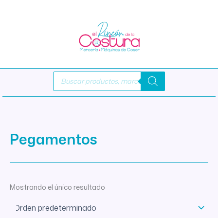
Ir
al
contenido
Búsqueda
de
productos
Pegamentos
Mostrando el único resultado