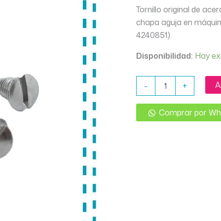
Tornillo original de ace
chapa aguja en máquina
4240851).
Disponibilidad:
Hay ex
TORNILLO
A
-
+
CHAPA
AGUJA
GODECO
Comprar por W
VECTRA
(4240851)
cantidad