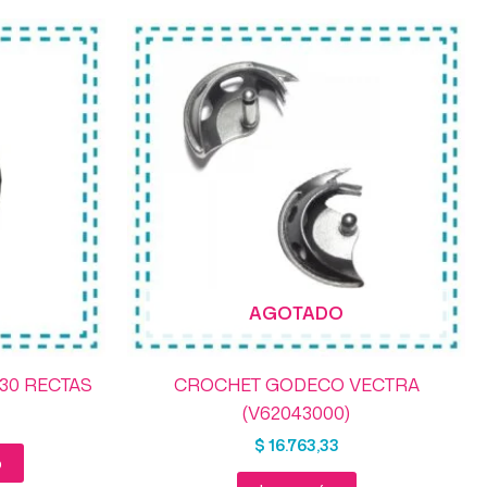
AGOTADO
-30 RECTAS
CROCHET GODECO VECTRA
(V62043000)
$
16.763,33
o