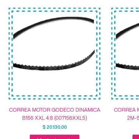
CORREA MOTOR GODECO DINAMICA
CORREA 
B156 XXL 4,8 (007156XXL5)
2M-5
$
20.130,00