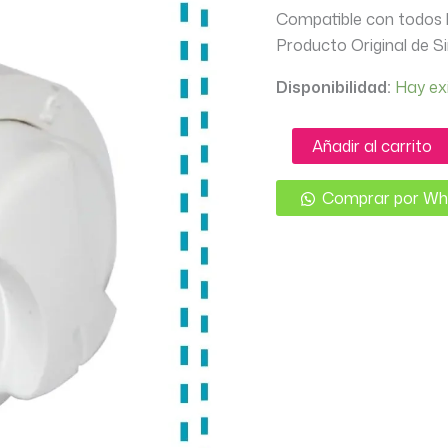
Compatible con todos l
Producto Original de S
Disponibilidad:
Hay ex
TENSOR
Añadir al carrito
COMPLETO
SINGER
FLORENCIA
Comprar por W
ORIGINAL
cantidad