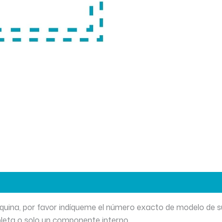
máquina, por favor indíqueme el número exacto de modelo de su
pleta o solo un componente interno.