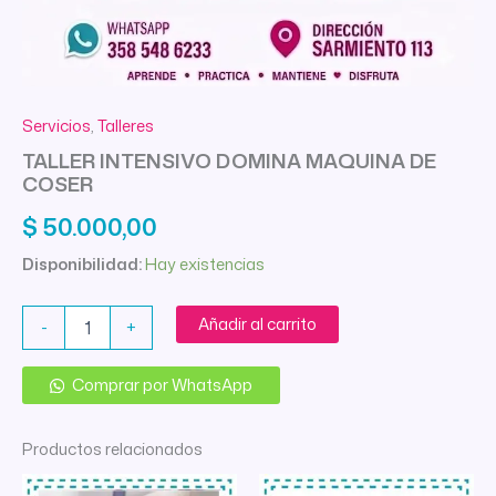
Servicios
,
Talleres
TALLER INTENSIVO DOMINA MAQUINA DE
COSER
$
50.000,00
Disponibilidad:
Hay existencias
TALLER
Añadir al carrito
-
+
INTENSIVO
DOMINA
MAQUINA
Comprar por WhatsApp
DE
COSER
Productos relacionados
cantidad