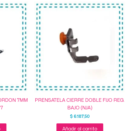
ORDON 7MM
PRENSATELA CIERRE DOBLE FIJO REG.
7
BAJO (NJA)
$
6.187,50
o
Añadir al carrito