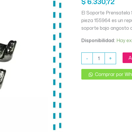
$
6.330,72
El Soporte Prensatela 
pieza 155964 es un rep
soporte bajo angosto 
Disponibilidad:
Hay ex
SOPORTE
A
-
+
PRENSATELA
SINGER
CREATIVA
Comprar por W
ORIGINAL
(CAÑA
ANGOSTA)
cantidad