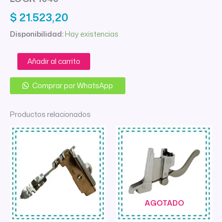
$
21.523,20
Disponibilidad:
Hay existencias
SOPORTE
Añadir al carrito
PRENSATELA
OVERLOCK
Comprar por WhatsApp
GODECO
LOCK
1040
Productos relacionados
cantidad
AGOTADO