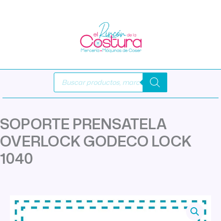
Ir
al
contenido
Búsqueda
de
productos
SOPORTE PRENSATELA
OVERLOCK GODECO LOCK
1040