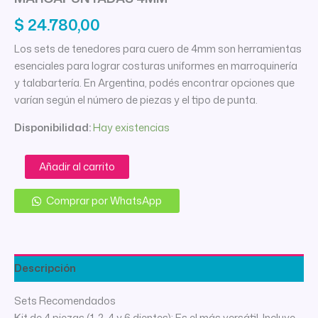
$
24.780,00
Los sets de tenedores para cuero de 4mm son herramientas
esenciales para lograr costuras uniformes en marroquinería
y talabartería. En Argentina, podés encontrar opciones que
varían según el número de piezas y el tipo de punta.
Disponibilidad:
Hay existencias
SET
Añadir al carrito
TENEDOR
PERFORADOR
Comprar por WhatsApp
DE
CUERO
MARCAPUNTADAS
4MM
cantidad
Descripción
Sets Recomendados
Kit de 4 piezas (1, 2, 4 y 6 dientes): Es el más versátil. Incluye