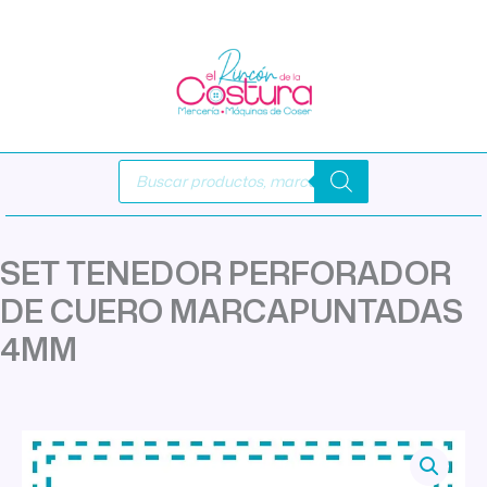
Ir
al
contenido
Búsqueda
de
productos
SET TENEDOR PERFORADOR
DE CUERO MARCAPUNTADAS
4MM