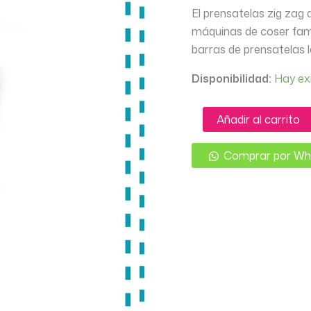
El prensatelas zig zag
máquinas de coser fami
barras de prensatelas l
Disponibilidad:
Hay ex
PRENSATELA
Añadir al carrito
ZIG
ZAG
SOPORTE
Comprar por W
ALTO
cantidad