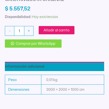
$
5.557,52
Disponibilidad:
Hay existencias
PRENSATELA
Añadir al carrito
-
+
CIERRE
INVISIBLE
SINGER
Comprar por WhatsApp
CAÑA
ANGOSTA
ORIGINAL
cantidad
Información adicional
Peso
0,01 kg
Dimensiones
3000 × 2000 × 1000 cm