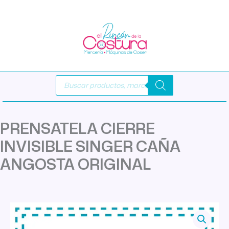
Ir
al
contenido
Búsqueda
de
productos
PRENSATELA CIERRE
INVISIBLE SINGER CAÑA
ANGOSTA ORIGINAL