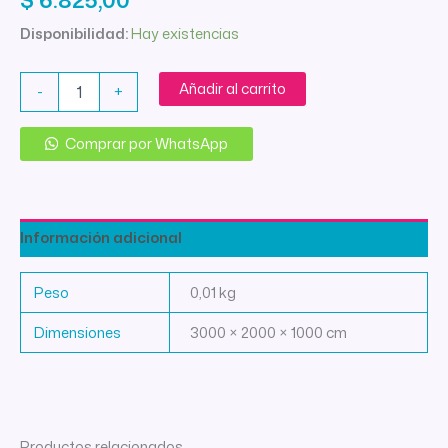
Disponibilidad:
Hay existencias
PRENSATELA
Añadir al carrito
-
+
BASE
HILO
ELASTICO
Comprar por WhatsApp
O
CORDON
cantidad
Información adicional
Peso
0,01 kg
Dimensiones
3000 × 2000 × 1000 cm
Productos relacionados