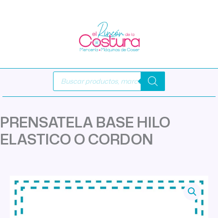
Ir
al
contenido
Búsqueda
de
productos
PRENSATELA BASE HILO
ELASTICO O CORDON