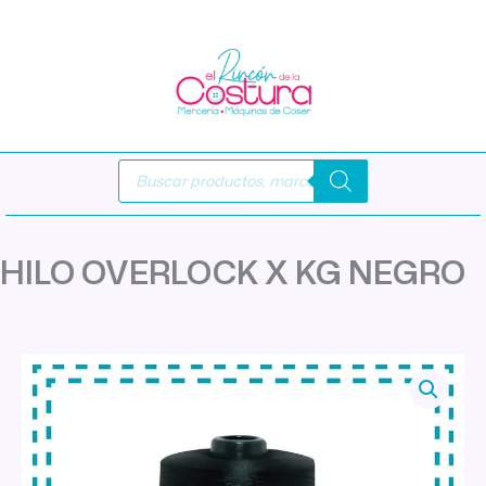
Ir
al
contenido
Búsqueda
de
productos
HILO OVERLOCK X KG NEGRO