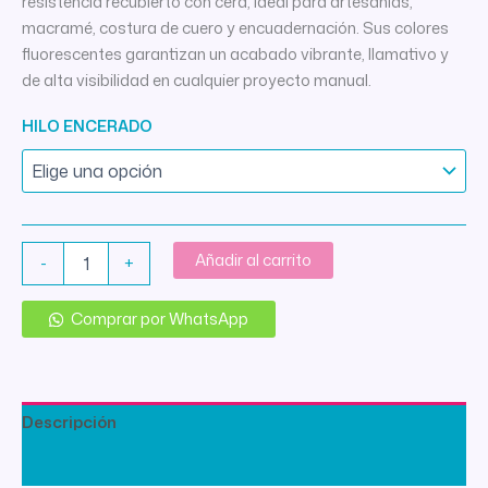
resistencia recubierto con cera, ideal para artesanías,
macramé, costura de cuero y encuadernación. Sus colores
fluorescentes garantizan un acabado vibrante, llamativo y
de alta visibilidad en cualquier proyecto manual.
HILO ENCERADO
Hilo
Añadir al carrito
-
+
Encerado
Fluo
por
Comprar por WhatsApp
70
MTS
cantidad
Descripción
Información adicional