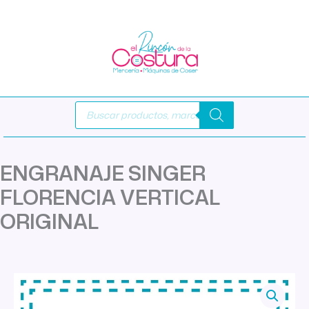
Ir
al
contenido
Búsqueda
de
productos
ENGRANAJE SINGER
FLORENCIA VERTICAL
ORIGINAL