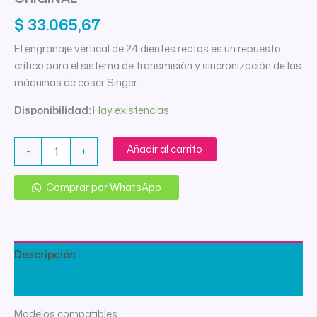
$
33.065,67
El engranaje vertical de 24 dientes rectos es un repuesto
crítico para el sistema de transmisión y sincronización de las
máquinas de coser Singer
Disponibilidad:
Hay existencias
ENGRANAJE
Añadir al carrito
-
+
SINGER
FLORENCIA
VERTICAL
Comprar por WhatsApp
ORIGINAL
cantidad
Descripción
Información adicional
Modelos compatibles