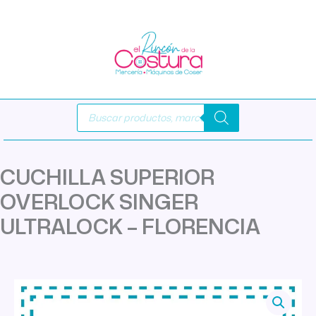
Ir
al
contenido
Búsqueda
de
productos
CUCHILLA SUPERIOR
OVERLOCK SINGER
ULTRALOCK – FLORENCIA