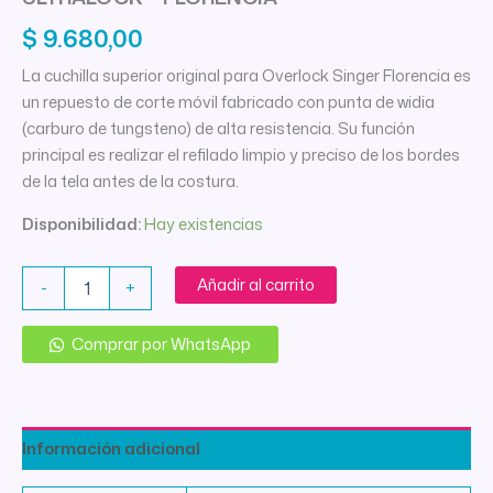
$
9.680,00
La cuchilla superior original para Overlock Singer Florencia es
un repuesto de corte móvil fabricado con punta de widia
(carburo de tungsteno) de alta resistencia. Su función
principal es realizar el refilado limpio y preciso de los bordes
de la tela antes de la costura.
Disponibilidad:
Hay existencias
CUCHILLA
Añadir al carrito
-
+
SUPERIOR
OVERLOCK
SINGER
Comprar por WhatsApp
ULTRALOCK
-
FLORENCIA
cantidad
Información adicional