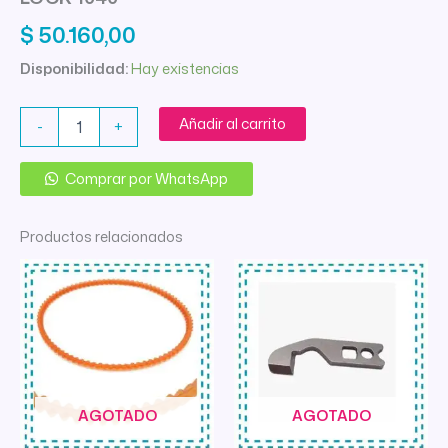
$
50.160,00
Disponibilidad:
Hay existencias
CROCHET
Añadir al carrito
-
+
IZQUIERDO
OVERLOCK
GODECO
Comprar por WhatsApp
LOCK
1040
Productos relacionados
cantidad
AGOTADO
AGOTADO