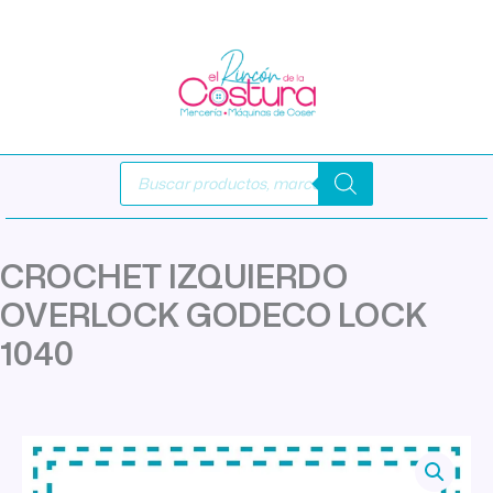
Ir
al
contenido
Búsqueda
de
productos
CROCHET IZQUIERDO
OVERLOCK GODECO LOCK
1040