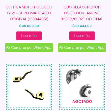
CORREA MOTOR GODECO
CUCHILLA SUPERIOR
GL21 – SUPERMATIC 4003
OVERLOCK JANOME
ORIGINAL (130944051)
8110DX/8002D ORIGINAL
$
39.000,00
$
38.844,00
Leer más
Leer más
Comprar por WhatsApp
Comprar por WhatsApp
AGOTADO