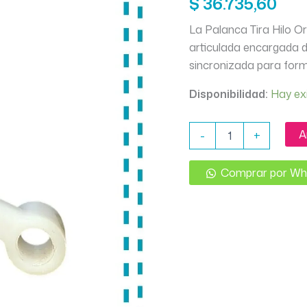
$
36.735,60
La Palanca Tira Hilo Or
articulada encargada de
sincronizada para form
Disponibilidad:
Hay ex
CONJUNTO
A
-
+
PALANCA
TIRA
HILO
Comprar por W
SINGER
FLORENCIA
ORIGINAL
cantidad