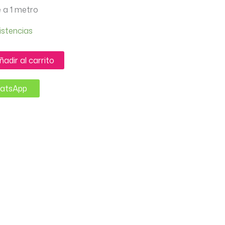
 a 1 metro
istencias
ñadir al carrito
hatsApp