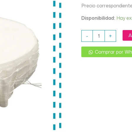
Precio correspondiente
Disponibilidad:
Hay ex
CINTA
A
-
+
CORTINA
FRUNCIDORA
45MM
Comprar por W
X
METRO
cantidad