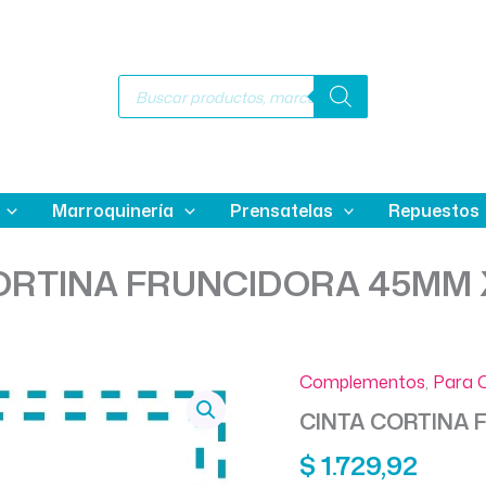
Búsqueda
de
productos
Marroquinería
Prensatelas
Repuestos
ORTINA FRUNCIDORA 45MM
Complementos
,
Para C
CINTA CORTINA 
$
1.729,92