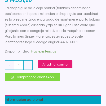
La chapa guía de la caja bobina (también denominada
posicionador, tope de retención o chapa guía portabobina)
es la pieza metálica encargada de mantener el porta bobina
(sistema Apollo) alineado y fijo en su lugar. Esto evita que
gire junto con el cangrejo rotativo de la máquina de coser.
Para la línea Singer Florencia, este repuesto suele
identificarse bajo el código original 44873-001
Disponibilidad:
Hay existencias
CHAPA
Añadir al carrito
-
+
GUIA
DE
LA
Comprar por WhatsApp
CAJA
BOBINA
SINGER
FLORENCIA
Información adicional
cantidad