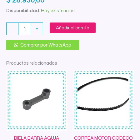
Disponibilidad:
Hay existencias
CHAPA
Añadir al carrito
-
+
AGUJA
SINGER
HEAVY
Comprar por WhatsApp
DUTY
4423
Productos relacionados
ORIGINAL
cantidad
BIELA BARRA AGUJA
CORREA MOTOR GODECO